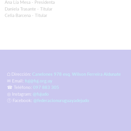
Ana Lía Mesa - Presidenta
Daniela Trasante - Titular
Celia Barcena - Titular
⌂ Dirección:
Canelones 978 esq. Wilson Ferreira Aldunate
✉ Email:
fuj@fuj.org.uy
☎ Teléfono:
097 883 305
◎ Instagram:
@fujudo
ⓕ Facebook:
@federacionuruguayadejudo